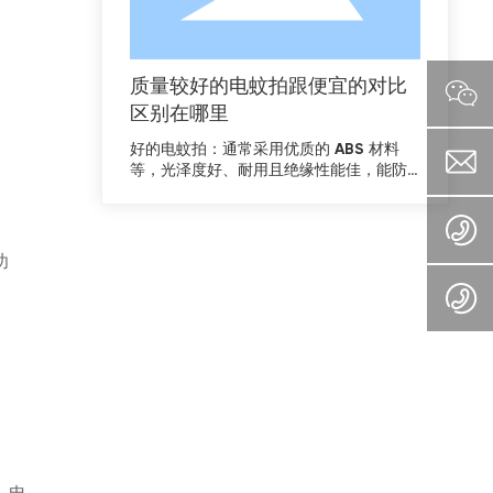
质量较好的电蚊拍跟便宜的对比
区别在哪里
好的电蚊拍：通常采用优质的 ABS 材料
等，光泽度好、耐用且绝缘性能佳，能防
止电击事故。做工精细，无毛刺、瑕疵，
电网焊接牢固，框架坚固不易变形。
功
。