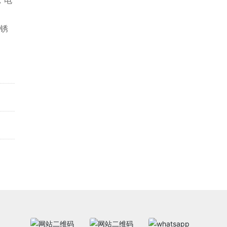
，电
不锈