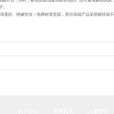
误触开启；同时，断电后能迅速消除余电的产品可避免触电风险
下。
，光泽度好、绝缘性佳；电网材质坚固，部分高端产品采用镀锌或
示
关于我们
新闻资讯
人才招聘